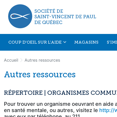
Aller au menu principal
Aller au contenu principal
COUP D'OEIL SUR L'AIDE
MAGASINS
S'I
Accueil
Autres ressources
Autres ressources
RÉPERTOIRE | ORGANISMES COMMU
Pour trouver un organisme oeuvrant en aide al
en santé mentale, ou autres, visitez le
http:/
avec eux par téléphone, au 211.