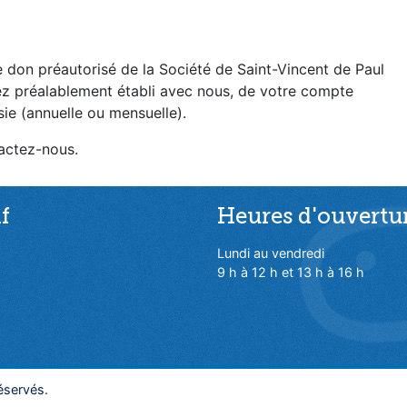
 don préautorisé de la Société de Saint-Vincent de Paul
ez préalablement établi avec nous, de votre compte
sie (annuelle ou mensuelle).
actez-nous.
f
Heures d'ouvertu
Lundi au vendredi
9 h à 12 h et 13 h à 16 h
éservés.