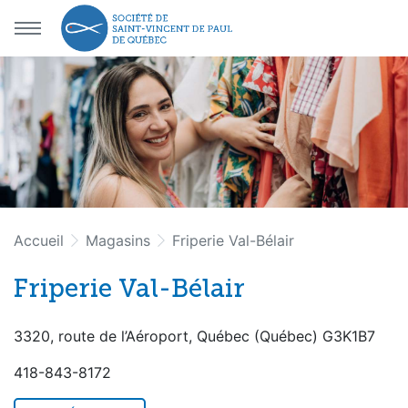
Aller au menu principal
Aller au contenu principal
Accueil
Magasins
Friperie Val-Bélair
Friperie Val-Bélair
3320, route de l’Aéroport
,
Québec
(
Québec
)
G3K1B7
418-843-8172