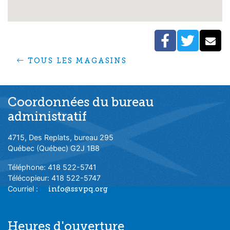
FACEBO
TWIT
C
TOUS LES MAGASINS
Coordonnées du bureau
administratif
4715, Des Replats, bureau 295
Québec (Québec) G2J 1B8
Téléphone: 418 522-5741
Télécopieur: 418 522-5747
Courriel :
info@ssvpq.org
Heures d'ouverture