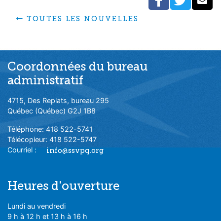
FACEBO
TWIT
C
TOUTES LES NOUVELLES
Coordonnées du bureau
administratif
4715, Des Replats, bureau 295
Québec (Québec) G2J 1B8
Téléphone: 418 522-5741
Télécopieur: 418 522-5747
Courriel :
info@ssvpq.org
Heures d'ouverture
Lundi au vendredi
9 h à 12 h et 13 h à 16 h